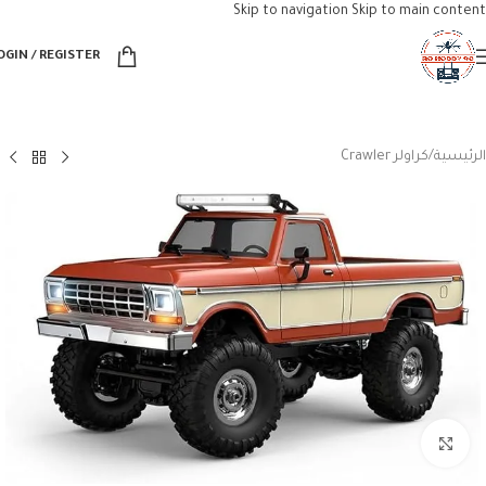
Skip to navigation
Skip to main content
OGIN / REGISTER
الرئيسية
/
كراولر Crawler
Click to enlarge