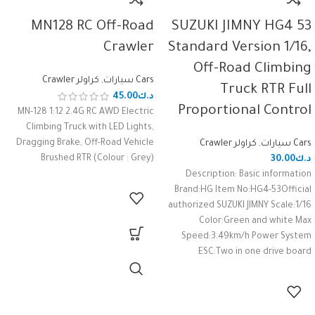
MN128 RC Off-Road
SUZUKI JIMNY HG4 53
Crawler
Standard Version 1/16,
Off-Road Climbing
Cars سيارات
,
كراولر Crawler
Truck RTR Full
د.ك
45.00
Proportional Control
MN-128 1:12 2.4G RC AWD Electric
Climbing Truck with LED Lights,
Dragging Brake, Off-Road Vehicle
Cars سيارات
,
كراولر Crawler
Brushed RTR (Colour : Grey)
د.ك
30.00
Description: Basic information
Brand:HG Item No:HG4-53Official
authorized SUZUKI JIMNY Scale:1/16
Color:Green and white Max
Speed:3.49km/h Power System
ESC:Two in one drive board