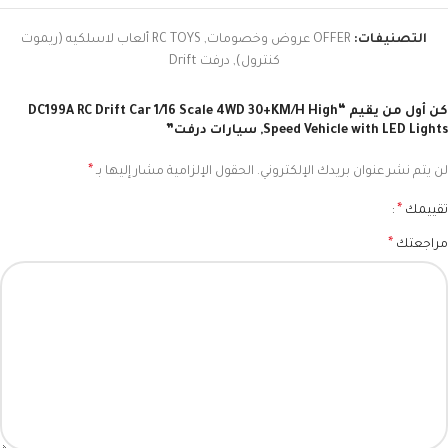
التصنيفات:
OFFER عروض وخصومات
,
RC TOYS ألعاب لاسلكيه (ريموت
كنترول)
,
درفت Drift
كن أول من يقيم “DC199A RC Drift Car 1/16 Scale 4WD 30+KM/H High
Speed Vehicle with LED Lights, سيارات درفت”
*
لن يتم نشر عنوان بريدك الإلكتروني.
الحقول الإلزامية مشار إليها بـ
*
تقييمك
*
مراجعتك