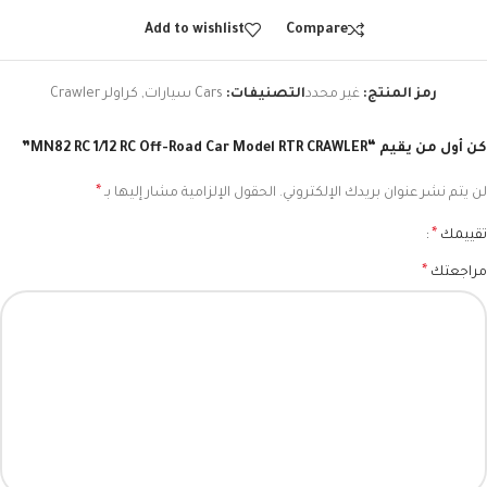
Add to wishlist
Compare
رمز المنتج:
غير محدد
التصنيفات:
Cars سيارات
,
كراولر Crawler
كن أول من يقيم “MN82 RC 1/12 RC Off-Road Car Model RTR CRAWLER”
*
لن يتم نشر عنوان بريدك الإلكتروني.
الحقول الإلزامية مشار إليها بـ
*
تقييمك
*
مراجعتك