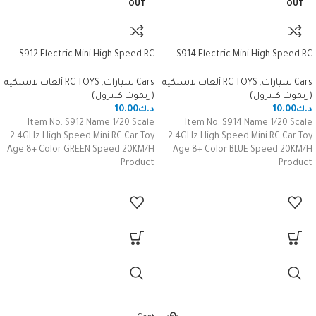
OUT
OUT
S912 Electric Mini High Speed RC
S914 Electric Mini High Speed RC
Car 1/20 Scale 2.4GHz 20km/H
Car 1/20 Scale 2.4GHz 20km/H
Remote Control Toy Car
Remote Control Toy Car
Cars سيارات
,
RC TOYS ألعاب لاسلكيه
Cars سيارات
,
RC TOYS ألعاب لاسلكيه
(ريموت كنترول)
(ريموت كنترول)
د.ك
10.00
د.ك
10.00
Item No. S912 Name 1/20 Scale
Item No. S914 Name 1/20 Scale
2.4GHz High Speed Mini RC Car Toy
2.4GHz High Speed Mini RC Car Toy
Age 8+ Color GREEN Speed 20KM/H
Age 8+ Color BLUE Speed 20KM/H
Product
Product