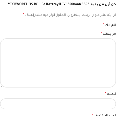
كن أول من يقيم “TCBWORTH 3S RC LiPo Battrey11.1V 1800mAh 35C”
*
لن يتم نشر عنوان بريدك الإلكتروني.
الحقول الإلزامية مشار إليها بـ
*
تقييمك
*
مراجعتك
*
الاسم